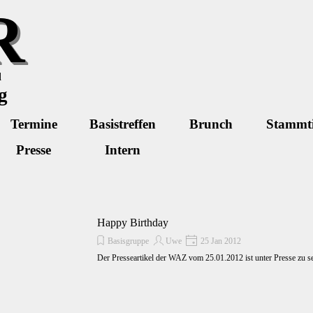
R
d
g
Menü überspringen
Termine
Basistreffen
Brunch
Stammt
▼
Presse
Intern
Happy Birthday
Basisgruppe
Uwe
25 Jan 2012
Der Presseartikel der WAZ vom 25.01.2012 ist unter Presse zu s