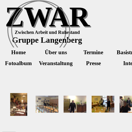
Direkt zum Seiteninhalt
ZWAR
Zwischen Arbeit und Ruhestand
Gruppe Langenberg
Home
Über uns
Termine
Basist
Fotoalbum
Veranstaltung
Presse
Int