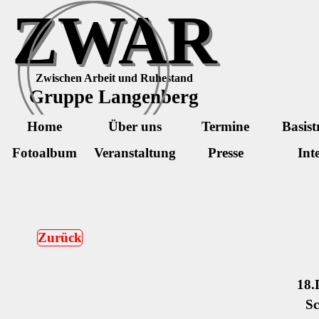
Direkt zum Seiteninhalt
ZWAR
Zwischen Arbeit und Ruhestand
Gruppe Langenberg
Home
Über uns
Termine
Basist
Fotoalbum
Veranstaltung
Presse
Int
Zurück
18.
Sc